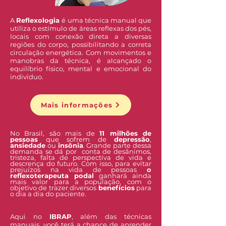
A
Reflexologia
é uma técnica manual que
utiliza o estímulo de áreas reflexas dos pés,
locais com conexão direta a diversas
regiões do corpo, possibilitando a correta
circulação energética. Com movimentos e
manobras da técnica, é alcançado o
equilíbrio físico, mental e emocional do
indivíduo.
Mais informações
No Brasil, são mais de
11 milhões de
pessoas
que sofrem de
depressão
,
ansiedade
ou
insônia
. Grande parte dessa
demanda se dá por conta de desânimos,
tristeza, falta de perspectiva de vida e
descrença do futuro. Com isso, para evitar
prejuízos na vida de pessoas
o
reflexoterapeuta podal
ganhará ainda
mais valor para a população, com o
objetivo de trazer diversos
benefícios
para
o dia a dia do paciente.
Aqui no
IBRAP
, além das técnicas
manuais, você terá a chance de aprender