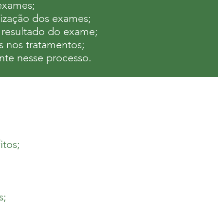
 exames;
alização dos exames;
 resultado do exame;
s nos tratamentos;
ente nesse processo.
itos;
s;