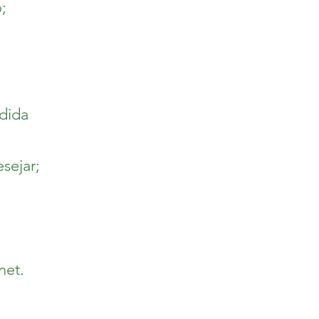
;
dida
sejar;
net.