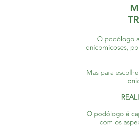
M
T
O podólogo a
onicomicoses, po
Mas para escolher
oni
REAL
O podólogo é capa
com os aspec