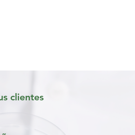
ses
exames
s clientes