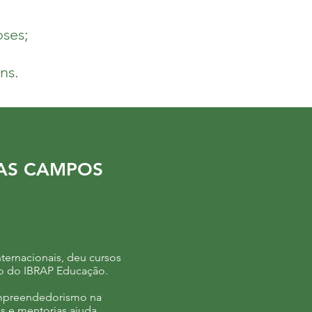
oses
;
ns.
AS CAMPOS
nternacionais, deu cursos
vo do IBRAP Educação.
empreendedorismo na
os e mentorias ajuda