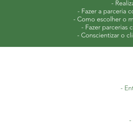
- Reali
- Fazer a parceria 
- Como escolher o m
- Fazer parcerias
- Conscientizar o c
- En
-