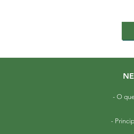
NE
- O que
- Princ