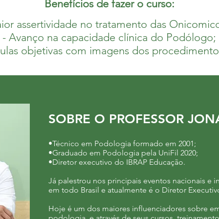
Benefícios de fazer o curso:
ior assertividade no tratamento das Onicomic
- Avanço na capacidade clínica do Podólogo;
Aulas objetivas com imagens dos procedimento
SOBRE O PROFESSOR JON
•Técnico em Podologia formado em 2001;
•Graduado em Podologia pela UniFil 2020;
•Diretor executivo do IBRAP Educação.
Já palestrou nos principais eventos nacionais e i
em todo Brasil e atualmente é o Diretor Executi
Hoje é um dos maiores influenciadores sobre 
podologia, e através de seus cursos, treinament