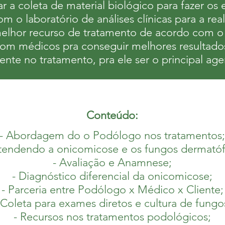
zar a coleta de material biológico para fazer os
com o laboratório de análises clínicas para a re
elhor recurso de tratamento de acordo com o
 com médicos pra conseguir melhores resultado
liente no tratamento, pra ele ser o principal ag
Conteúdo:
- Abordagem do o Podólogo nos tratamentos;
tendendo a onicomicose e os fungos dermatóf
- Avaliação e Anamnese;
- Diagnóstico diferencial da onicomicose;
- Parceria entre Podólogo x Médico x Cliente;
 Coleta para exames diretos e cultura de fungo
- Recursos nos tratamentos podológicos;