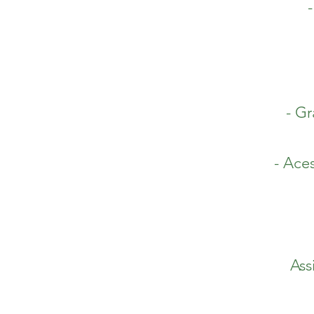
- Gr
- Ace
Ass