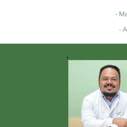
- Ma
- 