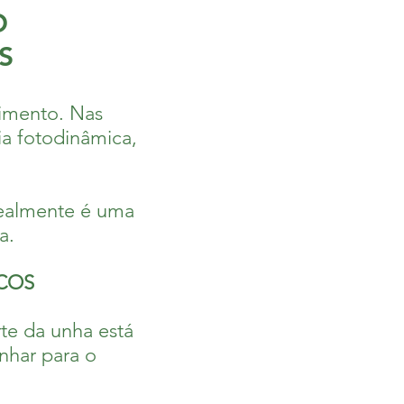
O
S
imento. Nas
a fotodinâmica,
 realmente é uma
a.
COS
rte da unha está
nhar para o