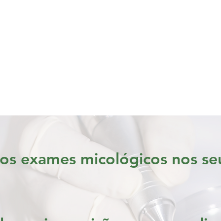
Onicomico
CURSO ONLINE
com coleta para 
 os exames micológicos nos seu