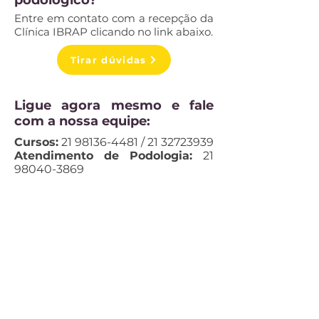
podológico?
Entre em contato com a recepção da
Clínica IBRAP clicando no link abaixo.
Tirar dúvidas
Ligue agora mesmo e fale
com a nossa equipe:
Cursos:
21 98136-4481
/
21 32723939
Atendimento de Podologia:
21
98040-3869
Informações sobre Cursos:
Tel:
21 3272-3939
WhatsApp:
(21) 98136-4481
Atendimento de podologia:
Tel:
(21) 2596-5442